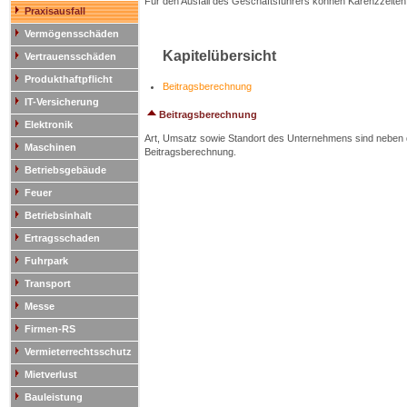
Für den Ausfall des Geschäftsführers können Karenzzeiten v
Praxisausfall
Vermögensschäden
Kapitelübersicht
Vertrauensschäden
Produkthaftpflicht
Beitragsberechnung
IT-Versicherung
Beitragsberechnung
Elektronik
Art, Umsatz sowie Standort des Unternehmens sind neben de
Maschinen
Beitragsberechnung.
Betriebsgebäude
Feuer
Betriebsinhalt
Ertragsschaden
Fuhrpark
Transport
Messe
Firmen-RS
Vermieterrechtsschutz
Mietverlust
Bauleistung