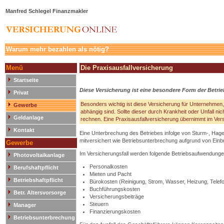
Manfred Schlegel Finanzmakler
Warum mehr bezahlen als nötig?
Menü
Die Praxisausfallversicherung
Startseite
Diese Versicherung ist eine besondere Form der Betr
Privat
Besonders wichtig ist diese Versicherung für Unternehmen, 
Gewerbe
abhängig sind. Sollte dieser durch Krankheit oder Unfall nic
Geldanlage
rechnen. Eine Praxisausfallversicherung übernimmt im Vers
Kontakt
Eine Unterbrechung des Betriebes infolge von Sturm-, Hag
mitversichert wie Betriebsunterbrechung aufgrund von Einb
Gewerbe
Im Versicherungsfall werden folgende Betriebsaufwendungen
Photovoltaikanlage
Personalkosten
Berufshaftpflicht
Mieten und Pacht
Betriebshaftpflicht
Bürokosten (Reinigung, Strom, Wasser, Heizung, Telef
Buchführungskosten
Betr. Altersvorsorge
Versicherungsbeiträge
Steuern
Manager
Finanzierungskosten
Betriebsunterbrechung