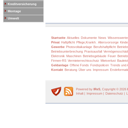
Kreditversicherung
Montage
Umwelt
Startseite
Aktuelles
Dokumente
News
Wissenswerte
Privat
Haftpflicht
Pflege,Krankh.
Altersvorsorge
Kinde
Gewerbe
Photovoltaikanlage
Berufshaftpflicht
Betriebs
Betriebsunterbrechung
Praxisausfall
Vermögensschäd
Elektronik
Maschinen
Betriebsgebäude
Feuer
Betrieb
Firmen-RS
Vermieterrechtsschutz
Mietverlust
Bauleis
Geldanlage
Offene Fonds
Fondspolicen
Trends und A
Kontakt
Beratung
Über uns
Impressum
Erstinformat
Powered by
IReS
, Copyright © 2026
Inhalt
|
Impressum
|
Datenschutz
|
L